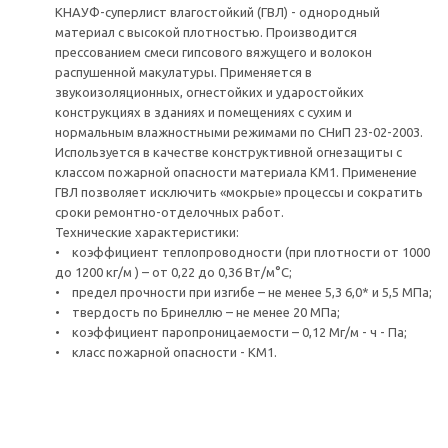
КНАУФ-суперлист влагостойкий (ГВЛ) - однородный
материал с высокой плотностью. Производится
прессованием смеси гипсового вяжущего и волокон
распушенной макулатуры. Применяется в
звукоизоляционных, огнестойких и ударостойких
конструкциях в зданиях и помещениях с сухим и
нормальным влажностными режимами по СНиП 23-02-2003.
Используется в качестве конструктивной огнезащиты с
классом пожарной опасности материала КМ1. Применение
ГВЛ позволяет исключить «мокрые» процессы и сократить
сроки ремонтно-отделочных работ.
Технические характеристики:
• коэффициент теплопроводности (при плотности от 1000
до 1200 кг/м ) – от 0,22 до 0,36 Вт/м°С;
• предел прочности при изгибе – не менее 5,3 6,0* и 5,5 МПа;
• твердость по Бринеллю – не менее 20 МПа;
• коэффициент паропроницаемости – 0,12 Мг/м - ч - Па;
• класс пожарной опасности - КМ1.