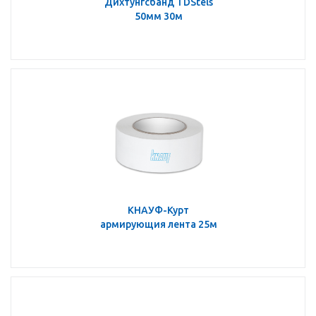
Дихтунгсбанд TDStels
50мм 30м
КНАУФ-Курт
армирующия лента 25м