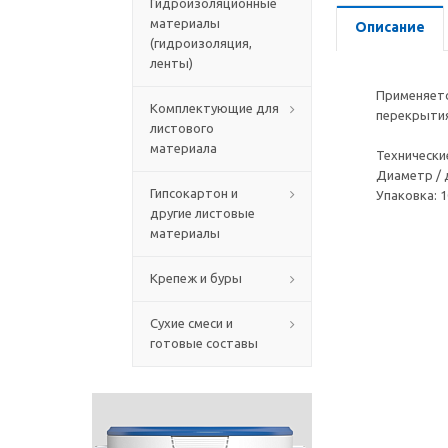
Гидроизоляционные
материалы
Описание
(гидроизоляция,
ленты)
Применяетс
Комплектующие для
перекрыти
листового
материала
Технически
Диаметр / 
Гипсокартон и
Упаковка: 
другие листовые
материалы
Крепеж и буры
Сухие смеси и
готовые составы