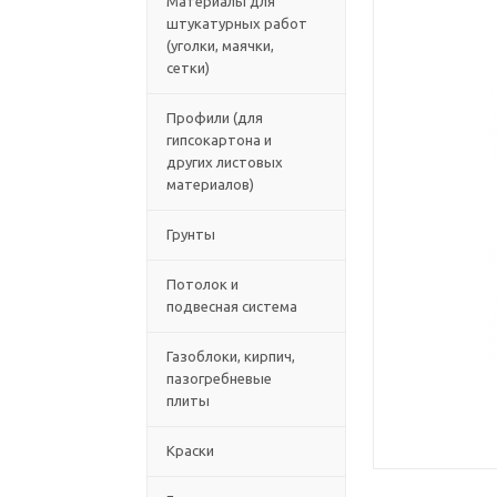
Материалы для
штукатурных работ
(уголки, маячки,
сетки)
Профили (для
гипсокартона и
других листовых
материалов)
Грунты
Потолок и
подвесная система
Газоблоки, кирпич,
пазогребневые
плиты
Краски