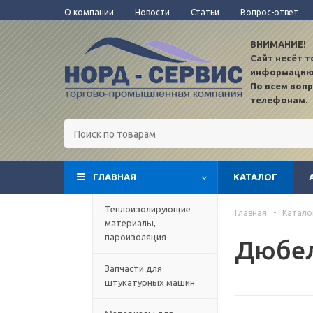
О компании
Новости
Статьи
Вопрос-ответ
ВНИМАНИЕ!
Сайт несёт 
информацию
По всем воп
телефонам.
ГЛАВНАЯ
КАТАЛОГ
TEST12
Теплоизолирующие
Главная
-
Катало
материалы,
пароизоляция
Дюбел
Запчасти для
штукатурных машин