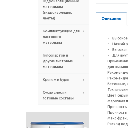
Гидроизоляционные
материалы
(гидроизоляция,
ленты)
Описание
Комплектующие для
листового
• Высокое 
материала
• Низкий 
• Высокая
Гипсокартон и
• Для внут
другие листовые
Применение
материалы
для выравни
Рекомендуе
Рекоменду
Крепеж и буры
Бетонные, 
Технически
Сухие смеси и
Цвет серы
готовые составы
Марочная п
Прочность 
Прочность 
Макс фракц
Расход воды