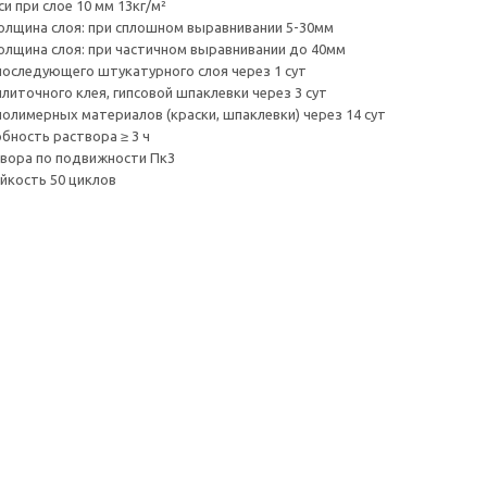
и при слое 10 мм 13кг/м²
олщина слоя: при сплошном выравнивании 5-30мм
олщина слоя: при частичном выравнивании до 40мм
последующего штукатурного слоя через 1 сут
литочного клея, гипсовой шпаклевки через 3 сут
полимерных материалов (краски, шпаклевки) через 14 сут
бность раствора ≥ 3 ч
вора по подвижности Пк3
кость 50 циклов