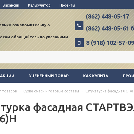
Вакансии
Калькулятор
Проекты
(862) 448-05-17
только ознакомительную
(862) 448-05-61
.
росам обращайтесь по указанным
8 (918) 102-57-0
АКЦИИ
УЦЕНЕННЫЙ ТОВАР
КАК КУПИТЬ
ПРО
г товаров
-
Сухие смеси и готовые составы
-
Штукатурка фасадная СТАР
турка фасадная СТАРТВЭ
6)Н