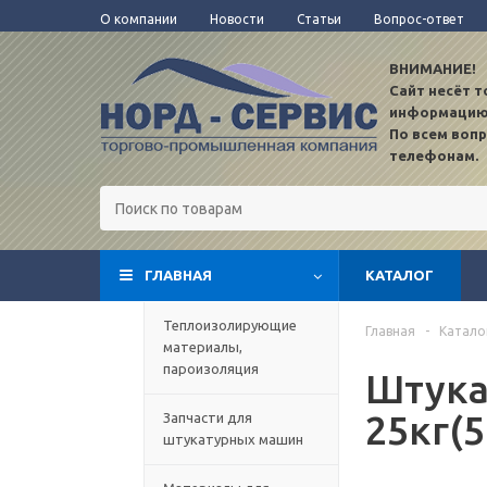
О компании
Новости
Статьи
Вопрос-ответ
ВНИМАНИЕ!
Сайт несёт 
информацию
По всем воп
телефонам.
ГЛАВНАЯ
КАТАЛОГ
TEST12
Теплоизолирующие
Главная
-
Катало
материалы,
пароизоляция
Штука
25кг(5
Запчасти для
штукатурных машин