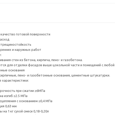
качество готовой поверхности
расход
 трещиностойкость
ренних и наружных работ
:
вания стен из бетона, кирпича, пено- и газобетона.
тся для отделки фасадов выше цокольной части и помещений с любой
емые основания
кирпичные, пено- и газобетонные основания, цементные штукатурки.
е характеристики:
й
рочность при сжатии ≥6МПа
на изгиб ≥2.5 МПа
сцепления с основанием ≥0,4 МПа
ия 0,63 мм
 на 1 кг сухой смеси 0,18-0,20л