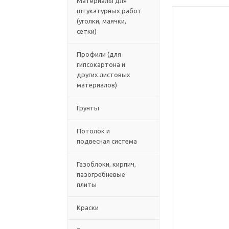
Материалы для
штукатурных работ
(уголки, маячки,
сетки)
Профили (для
гипсокартона и
других листовых
материалов)
Грунты
Потолок и
подвесная система
Газоблоки, кирпич,
пазогребневые
плиты
Краски