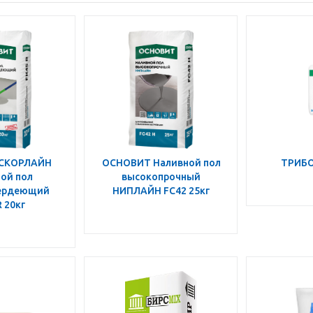
СКОРЛАЙН
ОСНОВИТ Наливной пол
ТРИБОН
ой пол
высокопрочный
ердеющий
НИПЛАЙН FС42 25кг
 20кг