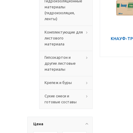
Гидроизоляционные
материалы
(гидроизоляция,
ленты)
Комплектующие для
листового
КНАУФ-ТР
материала
Гипсокартон и
другие листовые
материалы
Крепеж и буры
Сухие смеси и
готовые составы
Цена