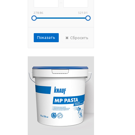
278.86
521.91
Сбросить