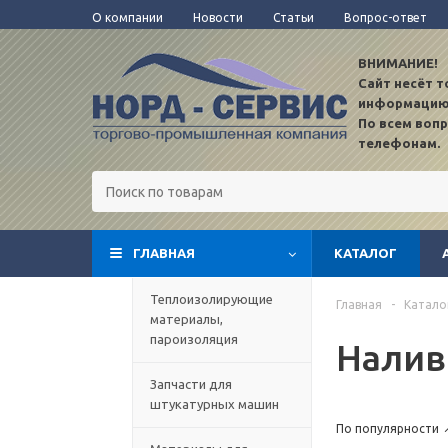
О компании
Новости
Статьи
Вопрос-ответ
ВНИМАНИЕ!
Сайт несёт 
информацию
По всем воп
телефонам.
ГЛАВНАЯ
КАТАЛОГ
TEST12
Теплоизолирующие
Главная
-
Катало
материалы,
пароизоляция
Налив
Запчасти для
штукатурных машин
По популярности