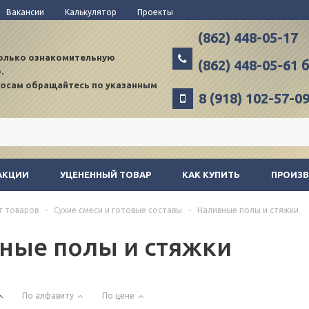
Вакансии
Калькулятор
Проекты
(862) 448-05-17
только ознакомительную
(862) 448-05-61
.
росам обращайтесь по указанным
8 (918) 102-57-0
АКЦИИ
УЦЕНЕННЫЙ ТОВАР
КАК КУПИТЬ
ПРОИЗ
г товаров
-
Сухие смеси и готовые составы
-
Наливные полы и стяжки
ные полы и стяжки
По алфавиту
По цене