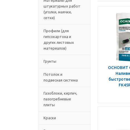
Материалы для
штукатурных работ
(уголки, маячки,
сетки)
Профили (для
гипсокартона и
других листовых
материалов)
Грунты
ОСНОВИТ 
Наливн
Потолок и
быстротв
подвесная система
FK45R
Газоблоки, кирпич,
пазогребневые
плиты
Краски