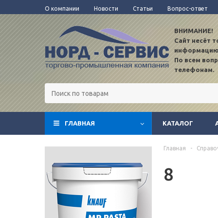
О компании
Новости
Статьи
Вопрос-ответ
ВНИМАНИЕ!
Сайт несёт 
информацию
По всем воп
телефонам.
ГЛАВНАЯ
КАТАЛОГ
TEST12
Главная
-
Справо
8