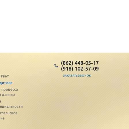
(862) 448-05-17
(918) 102-57-09
ответ
ЗАКАЗАТЬ ЗВОНОК
дители
 процесса
и данных
а
нциальности
ательское
ние