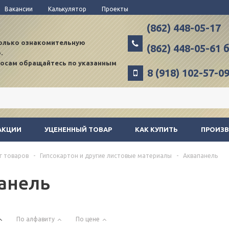
Вакансии
Калькулятор
Проекты
(862) 448-05-17
только ознакомительную
(862) 448-05-61
.
росам обращайтесь по указанным
8 (918) 102-57-0
АКЦИИ
УЦЕНЕННЫЙ ТОВАР
КАК КУПИТЬ
ПРОИЗ
г товаров
-
Гипсокартон и другие листовые материалы
-
Аквапанель
анель
По алфавиту
По цене