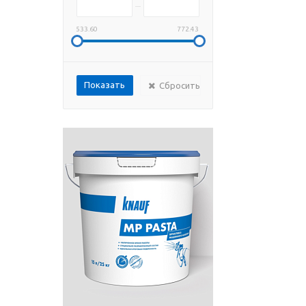
533.60
772.43
Сбросить