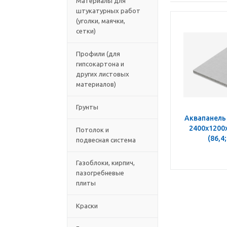
Материалы для
штукатурных работ
(уголки, маячки,
сетки)
Профили (для
гипсокартона и
других листовых
материалов)
Грунты
Аквапанель
2400х1200х
Потолок и
(86,4;
подвесная система
Газоблоки, кирпич,
пазогребневые
плиты
Краски