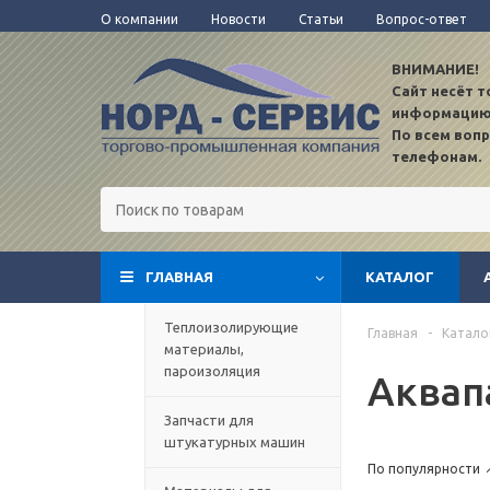
О компании
Новости
Статьи
Вопрос-ответ
ВНИМАНИЕ!
Сайт несёт 
информацию
По всем воп
телефонам.
ГЛАВНАЯ
КАТАЛОГ
TEST12
Теплоизолирующие
Главная
-
Катало
материалы,
пароизоляция
Аквап
Запчасти для
штукатурных машин
По популярности